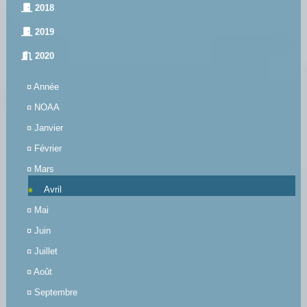
2018
2019
2020
¤
Année
¤
NOAA
¤
Janvier
¤
Février
¤
Mars
Avril
¤
Mai
¤
Juin
¤
Juillet
¤
Août
¤
Septembre