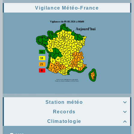
Vigilance Météo-France
Station météo

Records

Climatologie
