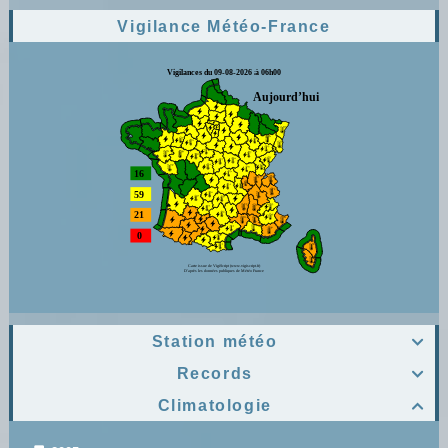
Vigilance Météo-France
Station météo

Records

Climatologie
