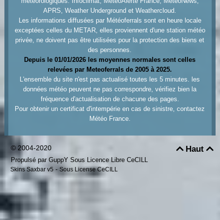
météorologiques: Infoclimat, MétéoAlerte France, MétéoNews,
APRS, Weather Underground et Weathercloud.
Les informations diffusées par Météoferrals sont en heure locale
exceptées celles du METAR, elles proviennent d'une station météo
privée, ne doivent pas être utilisées pour la protection des biens et
des personnes.
Depuis le 01/01/2026 les moyennes normales sont celles
relevées par Meteoferrals de 2005 à 2025.
L'ensemble du site n'est pas actualisé toutes les 5 minutes. les
données météo peuvent ne pas correspondre, vérifiez bien la
fréquence d'actualisation de chacune des pages.
Pour obtenir un certificat d'intempérie en cas de sinistre, contactez
Météo France.
© 2004-2020
Haut


Propulsé par GuppY
Sous Licence Libre CeCILL
-
Skins Saxbar v5
Sous License CeCILL