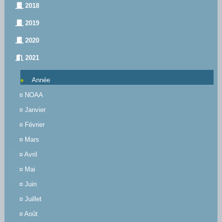
2018
2019
2020
2021
Année
¤
NOAA
¤
Janvier
¤
Février
¤
Mars
¤
Avril
¤
Mai
¤
Juin
¤
Juillet
¤
Août