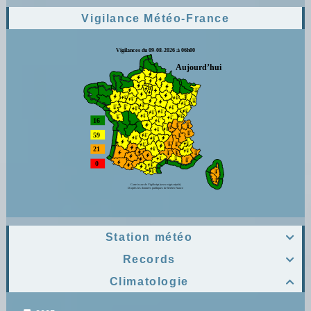
Vigilance Météo-France
Station météo

Records

Climatologie
