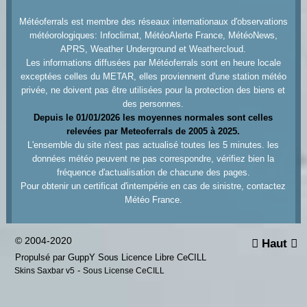
Météoferrals est membre des réseaux internationaux d'observations
météorologiques: Infoclimat, MétéoAlerte France, MétéoNews,
APRS, Weather Underground et Weathercloud.
Les informations diffusées par Météoferrals sont en heure locale
exceptées celles du METAR, elles proviennent d'une station météo
privée, ne doivent pas être utilisées pour la protection des biens et
des personnes.
Depuis le 01/01/2026 les moyennes normales sont celles
relevées par Meteoferrals de 2005 à 2025.
L'ensemble du site n'est pas actualisé toutes les 5 minutes. les
données météo peuvent ne pas correspondre, vérifiez bien la
fréquence d'actualisation de chacune des pages.
Pour obtenir un certificat d'intempérie en cas de sinistre, contactez
Météo France.
© 2004-2020
Haut


Propulsé par GuppY
Sous Licence Libre CeCILL
-
Skins Saxbar v5
Sous License CeCILL