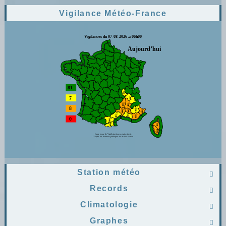
Vigilance Météo-France
Station météo

Records

Climatologie

Graphes
