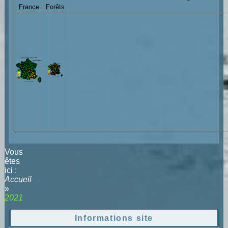
France
Forêts
Vous
êtes
ici :
Accueil
»
2021
Informations site