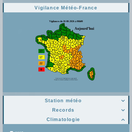
Vigilance Météo-France
Station météo

Records

Climatologie
