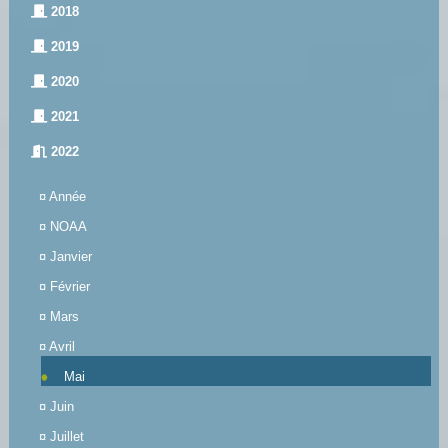
2018
2019
2020
2021
2022
¤
Année
¤
NOAA
¤
Janvier
¤
Février
¤
Mars
¤
Avril
Mai
¤
Juin
¤
Juillet