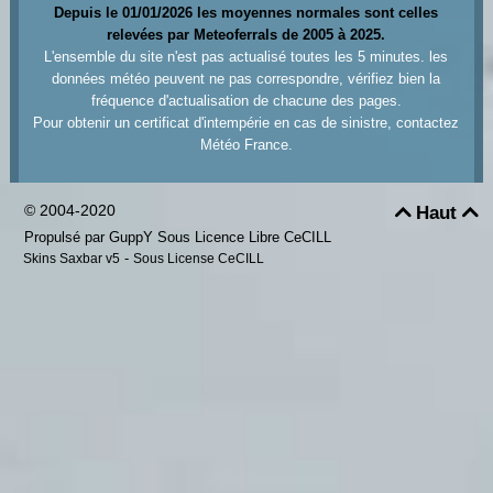
Depuis le 01/01/2026 les moyennes normales sont celles
relevées par Meteoferrals de 2005 à 2025.
L'ensemble du site n'est pas actualisé toutes les 5 minutes. les
données météo peuvent ne pas correspondre, vérifiez bien la
fréquence d'actualisation de chacune des pages.
Pour obtenir un certificat d'intempérie en cas de sinistre, contactez
Météo France.
© 2004-2020
Haut


Propulsé par GuppY
Sous Licence Libre CeCILL
-
Skins Saxbar v5
Sous License CeCILL