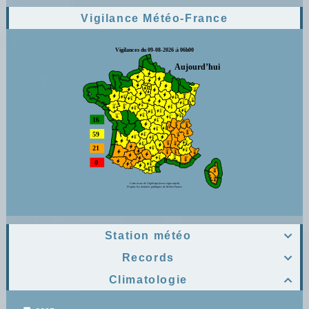
Vigilance Météo-France
Station météo

Records

Climatologie
