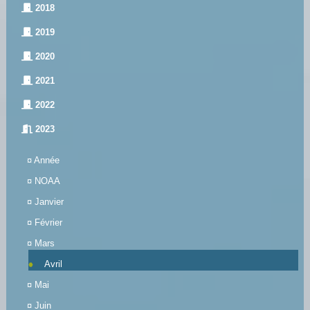
2018
2019
2020
2021
2022
2023
¤
Année
¤
NOAA
¤
Janvier
¤
Février
¤
Mars
Avril
¤
Mai
¤
Juin