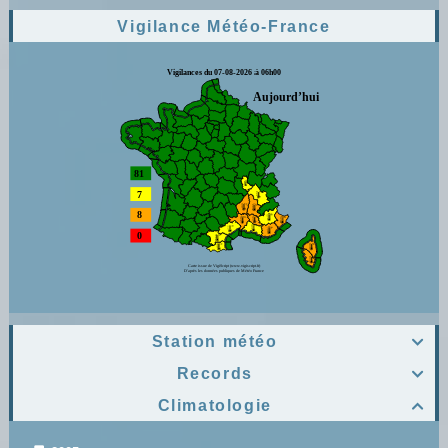
Vigilance Météo-France
Station météo

Records

Climatologie
