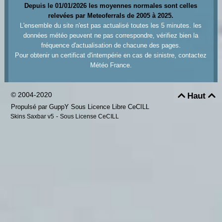
Depuis le 01/01/2026 les moyennes normales sont celles
relevées par Meteoferrals de 2005 à 2025.
L'ensemble du site n'est pas actualisé toutes les 5 minutes. les
données météo peuvent ne pas correspondre, vérifiez bien la
fréquence d'actualisation de chacune des pages.
Pour obtenir un certificat d'intempérie en cas de sinistre, contactez
Météo France.
© 2004-2020
Haut


Propulsé par GuppY
Sous Licence Libre CeCILL
-
Skins Saxbar v5
Sous License CeCILL