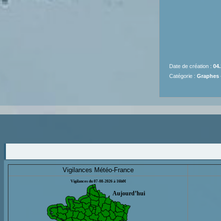
Date de création :
04.
Catégorie :
Graphes -
Vigilances Météo-France