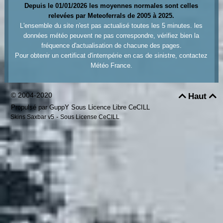
Depuis le 01/01/2026 les moyennes normales sont celles
relevées par Meteoferrals de 2005 à 2025.
L'ensemble du site n'est pas actualisé toutes les 5 minutes. les
données météo peuvent ne pas correspondre, vérifiez bien la
fréquence d'actualisation de chacune des pages.
Pour obtenir un certificat d'intempérie en cas de sinistre, contactez
Météo France.
© 2004-2020
Haut


Propulsé par GuppY
Sous Licence Libre CeCILL
-
Skins Saxbar v5
Sous License CeCILL