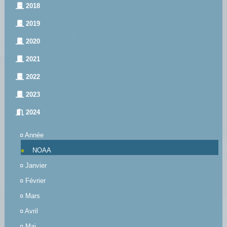
2018
2019
2020
2021
2022
2023
2024
¤
Année
NOAA
¤
Janvier
¤
Février
¤
Mars
¤
Avril
¤
Mai