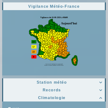
Vigilance Météo-France
Station météo

Records

Climatologie
