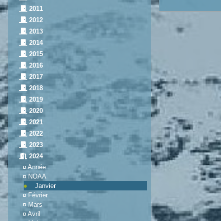
2011
2012
2013
2014
2015
2016
2017
2018
2019
2020
2021
2022
2023
2024
¤
Année
¤
NOAA
Janvier
¤
Février
¤
Mars
¤
Avril