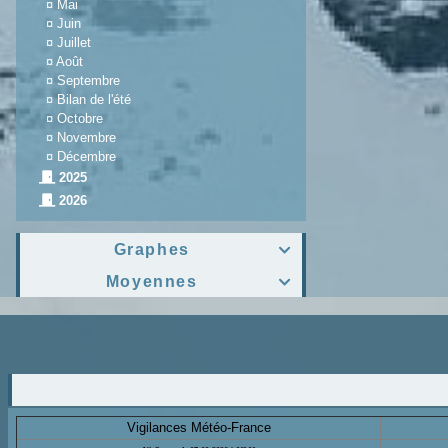
¤
Mai
¤
Juin
¤
Juillet
¤
Août
¤
Septembre
¤
Bilan de l'été
¤
Octobre
¤
Novembre
¤
Décembre
2025
2026
Graphes

Moyennes

Vigilances Météo-France