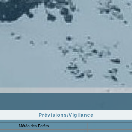
Prévisions/Vigilance
Météo des Forêts