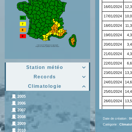
Station météo

Records

Climatologie

2005
2006
2007
2008
Date de création :
0
2009
Catégorie :
Climatol
2010