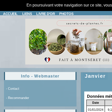
En poursuivant votre navigation sur ce site, vou
ACCUEIL
LIENS
LIVRE D'OR
PHOTOS
Janvier
Info - Webmaster
- Contact
- Recommander