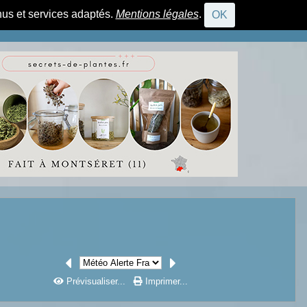
nus et services adaptés.
Mentions légales
.
OK
CONNEXION
Prévisualiser...
Imprimer...