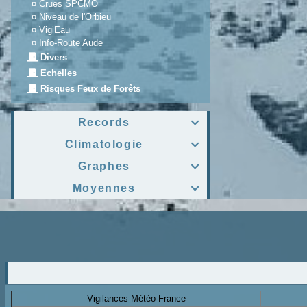
¤
Crues SPCMO
¤
Niveau de l'Orbieu
¤
VigiEau
¤
Info-Route Aude
Divers
Echelles
Risques Feux de Forêts
Records

Climatologie

Graphes

Moyennes

Vigilances Météo-France