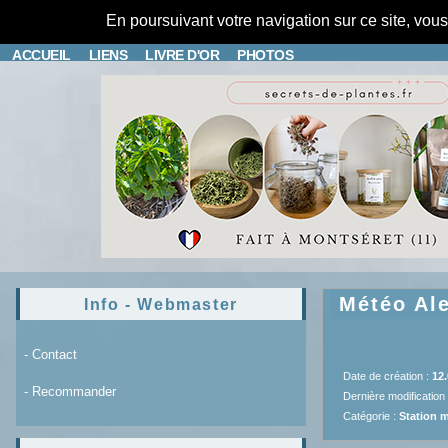
En poursuivant votre navigation sur ce site, vou
ACCUEIL
LIENS
LIVRE D'OR
PHOTOS
Météo Ale
Info - Webmaster
- Contact
Date de création :
12.
- Recommander
Dernière modification
Catégorie :
Station 