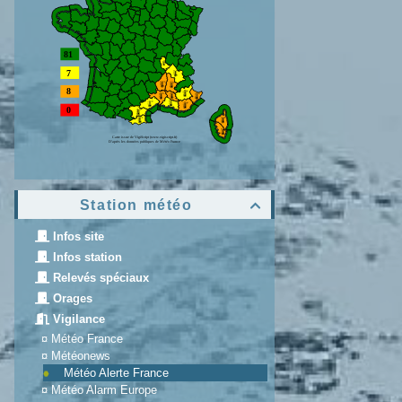
Station météo

Infos site
Infos station
Relevés spéciaux
Orages
Vigilance
¤
Météo France
¤
Météonews
Météo Alerte France
¤
Météo Alarm Europe