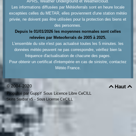
APRS, Weather Underground et Weathercloud.
Les informations diffusées par Météoferrals sont en heure locale
exceptées celles du METAR, elles proviennent d'une station météo
privée, ne doivent pas être utilisées pour la protection des biens et
des personnes.
Depuis le 01/01/2026 les moyennes normales sont celles
relevées par Meteoferrals de 2005 à 2025.
L'ensemble du site n'est pas actualisé toutes les 5 minutes. les
données météo peuvent ne pas correspondre, vérifiez bien la
fréquence d'actualisation de chacune des pages.
Pour obtenir un certificat d'intempérie en cas de sinistre, contactez
Météo France.
© 2004-2020
Haut


Propulsé par GuppY
Sous Licence Libre CeCILL
-
Skins Saxbar v5
Sous License CeCILL