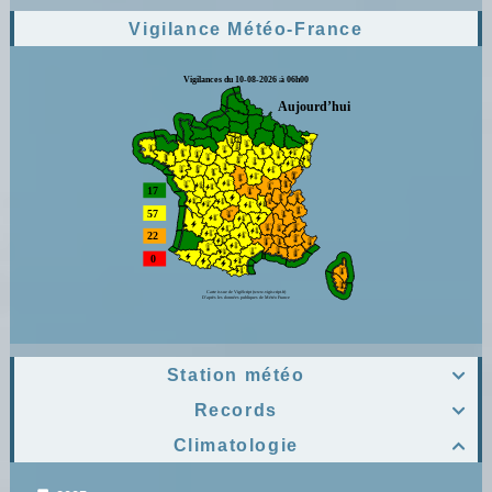
Vigilance Météo-France
Station météo

Records

Climatologie
