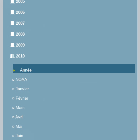
2005
2006
2007
2008
2009
2010
Année
¤
NOAA
¤
Janvier
¤
Février
¤
Mars
¤
Avril
¤
Mai
¤
Juin