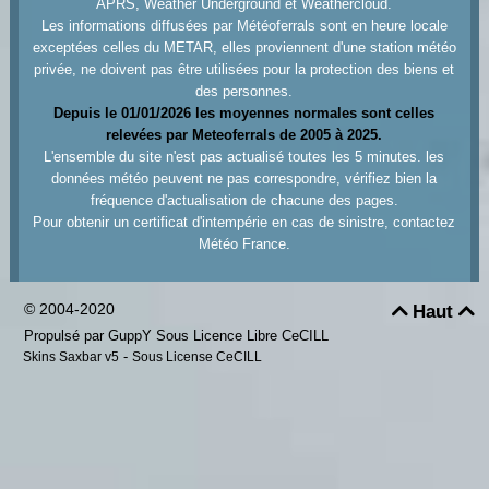
APRS, Weather Underground et Weathercloud.
Les informations diffusées par Météoferrals sont en heure locale
exceptées celles du METAR, elles proviennent d'une station météo
privée, ne doivent pas être utilisées pour la protection des biens et
des personnes.
Depuis le 01/01/2026 les moyennes normales sont celles
relevées par Meteoferrals de 2005 à 2025.
L'ensemble du site n'est pas actualisé toutes les 5 minutes. les
données météo peuvent ne pas correspondre, vérifiez bien la
fréquence d'actualisation de chacune des pages.
Pour obtenir un certificat d'intempérie en cas de sinistre, contactez
Météo France.
© 2004-2020
Haut


Propulsé par GuppY
Sous Licence Libre CeCILL
-
Skins Saxbar v5
Sous License CeCILL