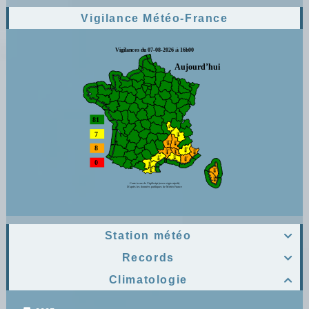
Vigilance Météo-France
Station météo

Records

Climatologie
