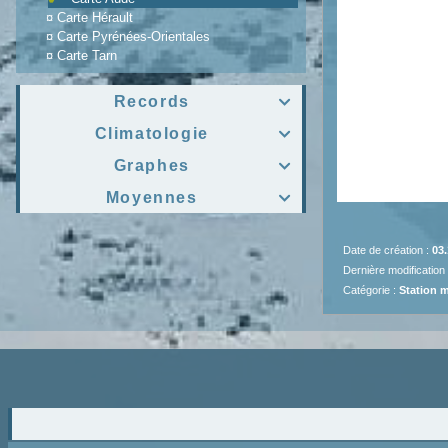
¤
Carte Hérault
¤
Carte Pyrénées-Orientales
¤
Carte Tarn
Records

Climatologie

Graphes

Moyennes

Date de création :
03.
Dernière modification
Catégorie :
Station 