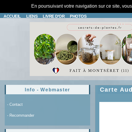
En poursuivant votre navigation sur ce site, vou
ACCUEIL
LIENS
LIVRE D'OR
PHOTOS
Carte Au
Info - Webmaster
- Contact
- Recommander