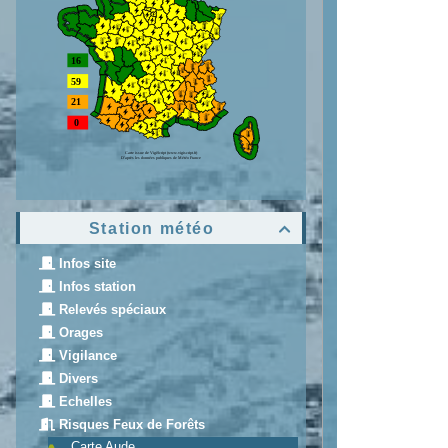
Station météo

Infos site
Infos station
Relevés spéciaux
Orages
Vigilance
Divers
Echelles
Risques Feux de Forêts
Carte Aude