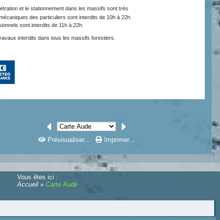
Prévisualiser...
Imprimer...
Vous êtes ici :
Accueil
»
Carte Aude