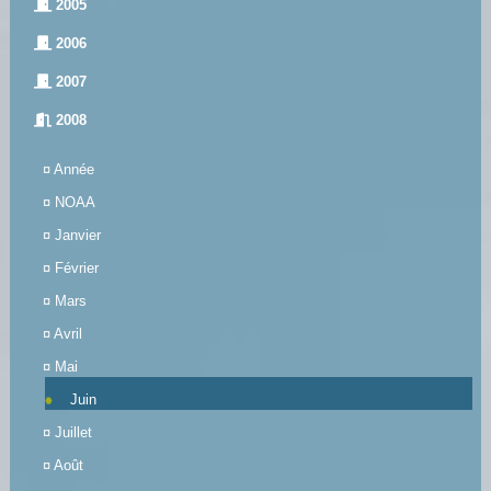
2005
2006
2007
2008
¤
Année
¤
NOAA
¤
Janvier
¤
Février
¤
Mars
¤
Avril
¤
Mai
Juin
¤
Juillet
¤
Août