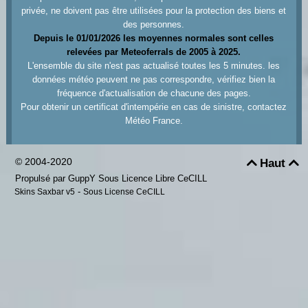
privée, ne doivent pas être utilisées pour la protection des biens et
des personnes.
Depuis le 01/01/2026 les moyennes normales sont celles
relevées par Meteoferrals de 2005 à 2025.
L'ensemble du site n'est pas actualisé toutes les 5 minutes. les
données météo peuvent ne pas correspondre, vérifiez bien la
fréquence d'actualisation de chacune des pages.
Pour obtenir un certificat d'intempérie en cas de sinistre, contactez
Météo France.
© 2004-2020
Haut


Propulsé par GuppY
Sous Licence Libre CeCILL
-
Skins Saxbar v5
Sous License CeCILL