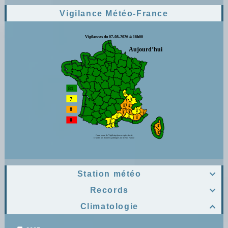
Vigilance Météo-France
Station météo

Records

Climatologie
