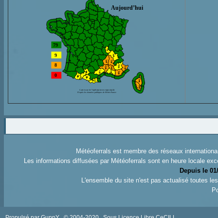
Météoferrals est membre des réseaux internation
Les informations diffusées par Météoferrals sont en heure locale exc
Depuis le 01
L'ensemble du site n'est pas actualisé toutes l
Po
Propulsé par GuppY
© 2004-2020
Sous Licence Libre CeCILL