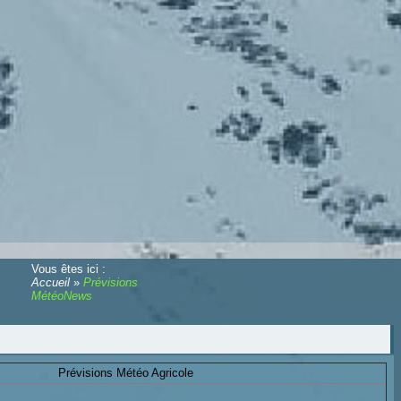
Vous êtes ici :
Accueil
»
Prévisions
MétéoNews
Prévisions Météo Agricole