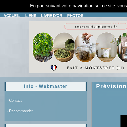
En poursuivant votre navigation sur ce site, vou
ACCUEIL
LIENS
LIVRE D'OR
PHOTOS
Prévisio
Info - Webmaster
- Contact
- Recommander