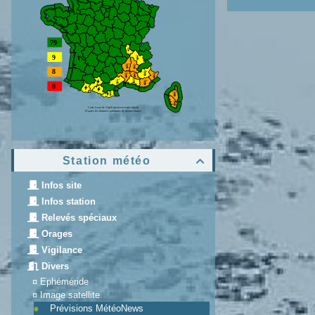
Station météo

Infos site
Infos station
Relevés spéciaux
Orages
Vigilance
Divers
¤
Ephéméride
¤
Image satellite
Prévisions MétéoNews