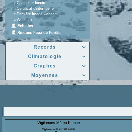
¤
Calendrier lunaire
¤
Certificat d'intempérie
¤
Dernière image webcam
¤
Webcam
Echelles
Risques Feux de Forêts
Records

Climatologie

Graphes

Moyennes

Vigilances Météo-France