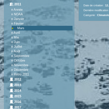
2011
Date de création :
12.
¤
Année
Dernière modification
¤
NOAA
Catégorie :
Climatolo
¤
Janvier
¤
Février
Mars
¤
Avril
¤
Mai
¤
Juin
¤
Juillet
¤
Août
¤
Septembre
¤
Octobre
¤
Novembre
¤
Décembre
¤
Rétro 2011
2012
2013
2014
2015
2016
2017