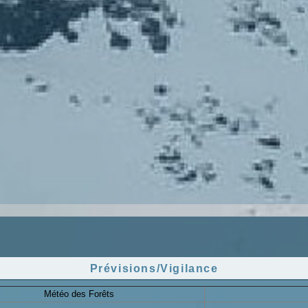
Prévisions/Vigilance
Météo des Forêts