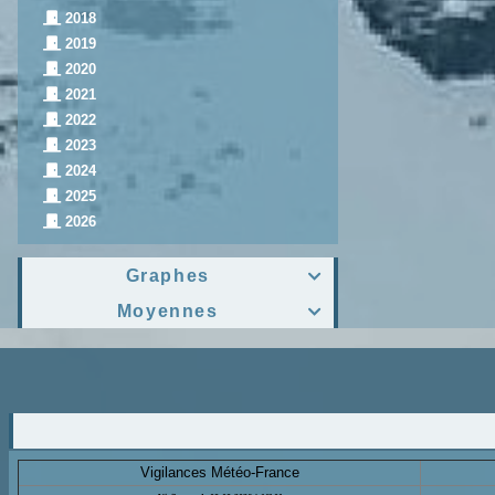
2018
2019
2020
2021
2022
2023
2024
2025
2026
Graphes

Moyennes

Vigilances Météo-France