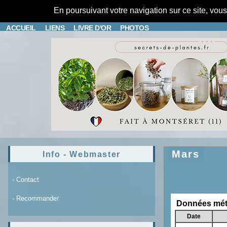
En poursuivant votre navigation sur ce site, vou
ACCUEIL
LIENS
LIVRE D'OR
PHOTOS
Mars
Info - Webmaster
- Contact
- Recommander