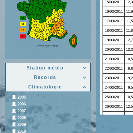
Station météo

Records

Climatologie

2005
2006
2007
2008
2009
2010