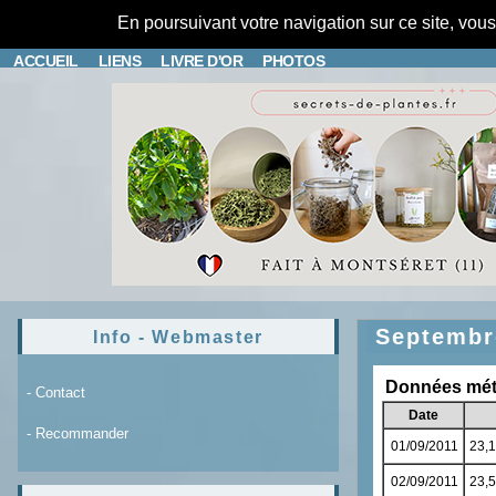
En poursuivant votre navigation sur ce site, vou
ACCUEIL
LIENS
LIVRE D'OR
PHOTOS
Septembr
Info - Webmaster
- Contact
- Recommander