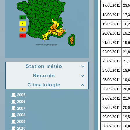
Station météo

Records

Climatologie

2005
2006
2007
2008
2009
2010