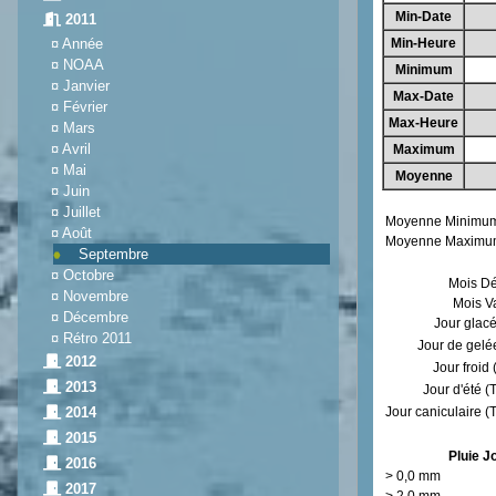
2011
¤
Année
¤
NOAA
¤
Janvier
¤
Février
¤
Mars
¤
Avril
¤
Mai
¤
Juin
¤
Juillet
¤
Août
Septembre
¤
Octobre
¤
Novembre
¤
Décembre
¤
Rétro 2011
2012
2013
2014
2015
2016
2017