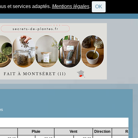
nus et services adaptés.
Mentions légales
.
OK
CONNEXION
es