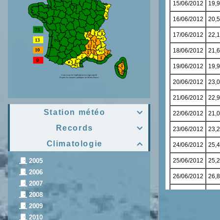
Station météo

Records

Climatologie

2005
2006
2007
2008
2009
2010