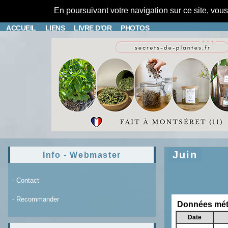
En poursuivant votre navigation sur ce site, vou
ACCUEIL
LIENS
LIVRE D'OR
PHOTOS
Juin
Info - Webmaster
- Contact
- Recommander