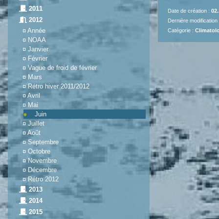
2011
Date de création :
02.
2012
Dernière modification
¤
Année
Catégorie :
Climatolo
¤
NOAA
¤
Janvier
¤
Février
¤
Vague de froid de février
¤
Mars
¤
Rétro hiver 2011/2012
¤
Avril
¤
Mai
Juin
¤
Juillet
¤
Août
¤
Septembre
¤
Octobre
¤
Novembre
¤
Décembre
¤
Rétro 2012
2013
2014
2015