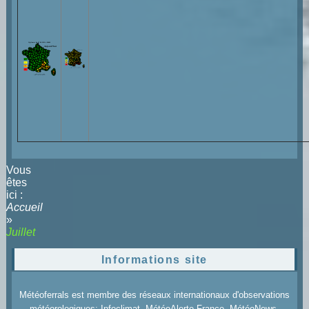
Vous
êtes
ici :
Accueil
»
Juillet
Informations site
Météoferrals est membre des réseaux internationaux d'observations
météorologiques: Infoclimat, MétéoAlerte France, MétéoNews,