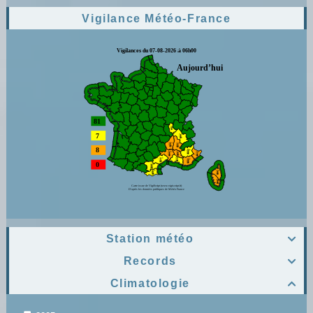
Vigilance Météo-France
Station météo

Records

Climatologie
