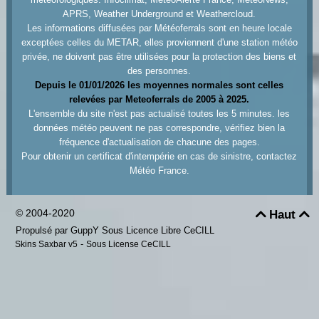
APRS, Weather Underground et Weathercloud.
Les informations diffusées par Météoferrals sont en heure locale
exceptées celles du METAR, elles proviennent d'une station météo
privée, ne doivent pas être utilisées pour la protection des biens et
des personnes.
Depuis le 01/01/2026 les moyennes normales sont celles
relevées par Meteoferrals de 2005 à 2025.
L'ensemble du site n'est pas actualisé toutes les 5 minutes. les
données météo peuvent ne pas correspondre, vérifiez bien la
fréquence d'actualisation de chacune des pages.
Pour obtenir un certificat d'intempérie en cas de sinistre, contactez
Météo France.
© 2004-2020
Haut


Propulsé par GuppY
Sous Licence Libre CeCILL
-
Skins Saxbar v5
Sous License CeCILL