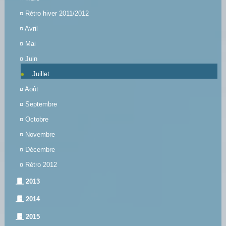
¤
Rétro hiver 2011/2012
¤
Avril
¤
Mai
¤
Juin
Juillet
¤
Août
¤
Septembre
¤
Octobre
¤
Novembre
¤
Décembre
¤
Rétro 2012
2013
2014
2015