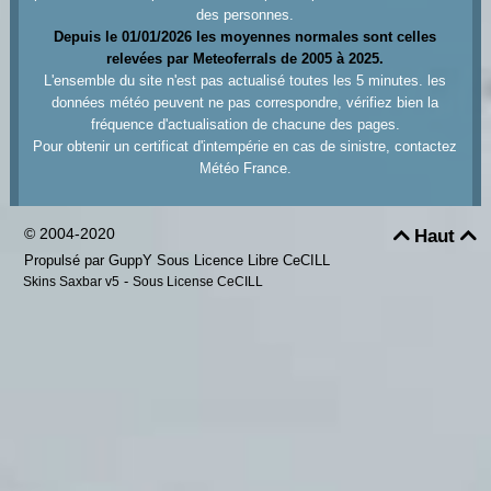
des personnes.
Depuis le 01/01/2026 les moyennes normales sont celles
relevées par Meteoferrals de 2005 à 2025.
L'ensemble du site n'est pas actualisé toutes les 5 minutes. les
données météo peuvent ne pas correspondre, vérifiez bien la
fréquence d'actualisation de chacune des pages.
Pour obtenir un certificat d'intempérie en cas de sinistre, contactez
Météo France.
© 2004-2020
Haut


Propulsé par GuppY
Sous Licence Libre CeCILL
-
Skins Saxbar v5
Sous License CeCILL