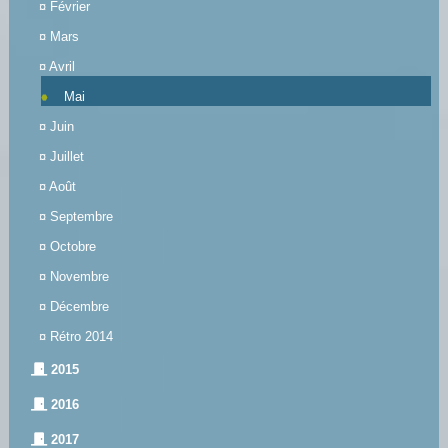
¤
Février
¤
Mars
¤
Avril
Mai
¤
Juin
¤
Juillet
¤
Août
¤
Septembre
¤
Octobre
¤
Novembre
¤
Décembre
¤
Rétro 2014
2015
2016
2017