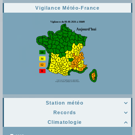
Vigilance Météo-France
Station météo

Records

Climatologie
