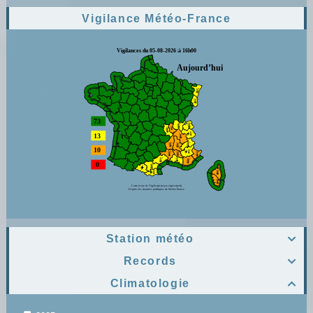
Vigilance Météo-France
Station météo

Records

Climatologie
