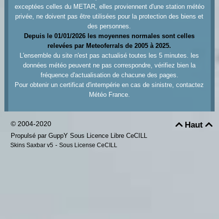
exceptées celles du METAR, elles proviennent d'une station météo
privée, ne doivent pas être utilisées pour la protection des biens et
des personnes.
Depuis le 01/01/2026 les moyennes normales sont celles
relevées par Meteoferrals de 2005 à 2025.
L'ensemble du site n'est pas actualisé toutes les 5 minutes. les
données météo peuvent ne pas correspondre, vérifiez bien la
fréquence d'actualisation de chacune des pages.
Pour obtenir un certificat d'intempérie en cas de sinistre, contactez
Météo France.
© 2004-2020
Haut


Propulsé par GuppY
Sous Licence Libre CeCILL
-
Skins Saxbar v5
Sous License CeCILL