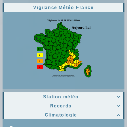
Vigilance Météo-France
Station météo

Records

Climatologie
