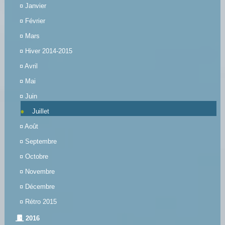
¤
Janvier
¤
Février
¤
Mars
¤
Hiver 2014-2015
¤
Avril
¤
Mai
¤
Juin
Juillet
¤
Août
¤
Septembre
¤
Octobre
¤
Novembre
¤
Décembre
¤
Rétro 2015
2016