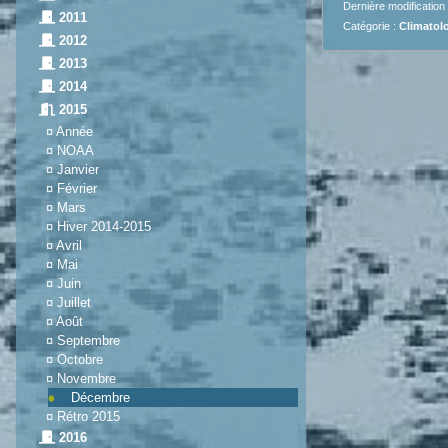
Dernière modification
2011
Catégorie :
Climatolo
2012
2013
2014
2015
¤
Année
¤
NOAA
¤
Janvier
¤
Février
¤
Mars
¤
Hiver 2014-2015
¤
Avril
¤
Mai
¤
Juin
¤
Juillet
¤
Août
¤
Septembre
¤
Octobre
¤
Novembre
Décembre
¤
Rétro 2015
2016