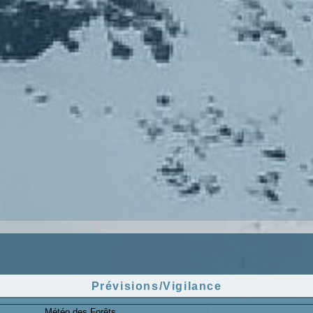
Prévisions/Vigilance
Météo des Forêts