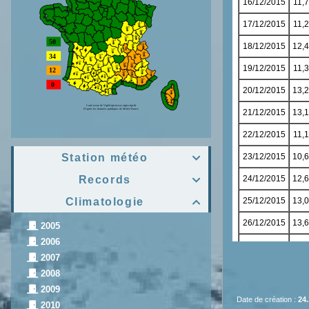
Station météo

Records

Climatologie

2005
2006
2007
2008
2009
Date de création :
24.
2010