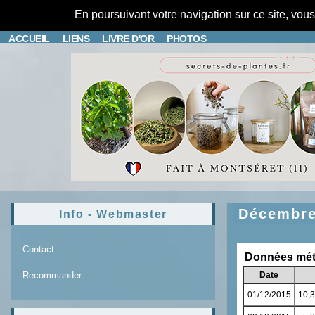
En poursuivant votre navigation sur ce site, vou
ACCUEIL
LIENS
LIVRE D'OR
PHOTOS
Décembr
Info - Webmaster
- Contact
- Recommander