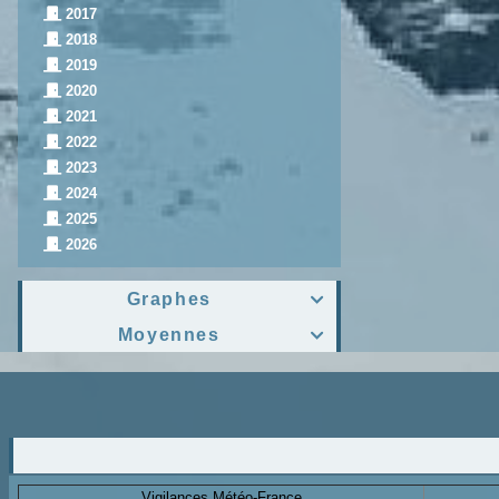
2017
2018
2019
2020
2021
2022
2023
2024
2025
2026
Graphes

Moyennes

Vigilances Météo-France