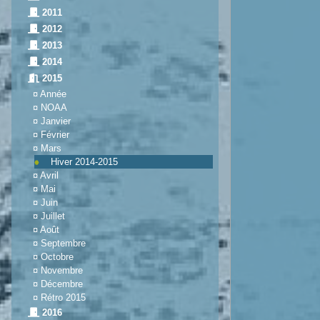
2011
2012
2013
2014
2015
¤
Année
¤
NOAA
¤
Janvier
¤
Février
¤
Mars
Hiver 2014-2015
¤
Avril
¤
Mai
¤
Juin
¤
Juillet
¤
Août
¤
Septembre
¤
Octobre
¤
Novembre
¤
Décembre
¤
Rétro 2015
2016