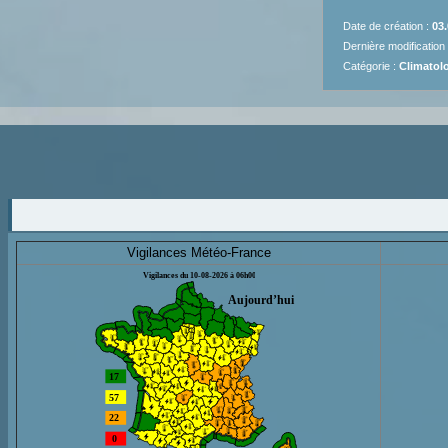
Date de création :
03.
Dernière modification
Catégorie :
Climatolo
Vigilances Météo-France