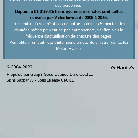
des personnes.
Depuis le 01/01/2026 les moyennes normales sont celles
relevées par Meteoferrals de 2005 à 2025.
L'ensemble du site n'est pas actualisé toutes les 5 minutes. les
données météo peuvent ne pas correspondre, vérifiez bien la
fréquence d'actualisation de chacune des pages.
Pour obtenir un certificat d'intempérie en cas de sinistre, contactez
Météo France.
© 2004-2020
Haut


Propulsé par GuppY
Sous Licence Libre CeCILL
-
Skins Saxbar v5
Sous License CeCILL