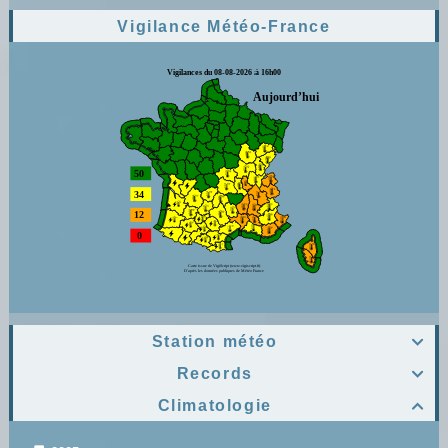
Vigilance Météo-France
Station météo

Records

Climatologie
