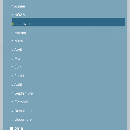
¤
Année
¤
NOAA
Janvier
¤
Février
¤
Mars
¤
Avril
¤
Mai
¤
Juin
¤
Juillet
¤
Août
¤
Septembre
¤
Octobre
¤
Novembre
¤
Décembre
2018