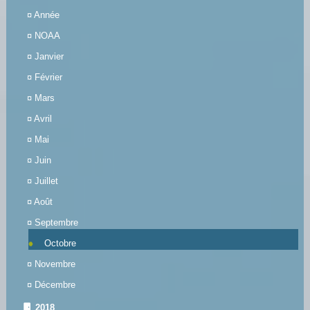
¤
Année
¤
NOAA
¤
Janvier
¤
Février
¤
Mars
¤
Avril
¤
Mai
¤
Juin
¤
Juillet
¤
Août
¤
Septembre
Octobre
¤
Novembre
¤
Décembre
2018