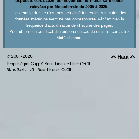
Depuis le 01/01/2026 les moyennes normales sont celles
relevées par Meteoferrals de 2005 à 2025.
L'ensemble du site n'est pas actualisé toutes les 5 minutes. les
données météo peuvent ne pas correspondre, vérifiez bien la
fréquence d'actualisation de chacune des pages.
Pour obtenir un certificat d'intempérie en cas de sinistre, contactez
Météo France.
© 2004-2020
Haut


Propulsé par GuppY
Sous Licence Libre CeCILL
-
Skins Saxbar v5
Sous License CeCILL