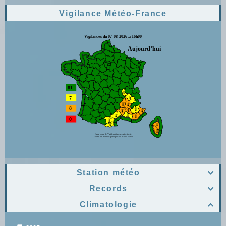
Vigilance Météo-France
Station météo

Records

Climatologie
