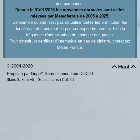
des personnes.
Depuis le 01/01/2026 les moyennes normales sont celles
relevées par Meteoferrals de 2005 à 2025.
L'ensemble du site n'est pas actualisé toutes les 5 minutes. les
données météo peuvent ne pas correspondre, vérifiez bien la
fréquence d'actualisation de chacune des pages.
Pour obtenir un certificat d'intempérie en cas de sinistre, contactez
Météo France.
© 2004-2020
Haut


Propulsé par GuppY
Sous Licence Libre CeCILL
-
Skins Saxbar v5
Sous License CeCILL