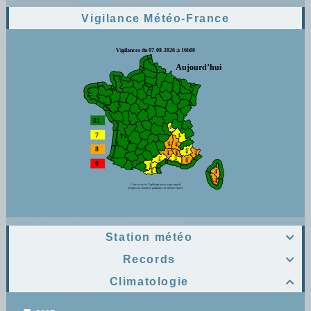
Vigilance Météo-France
Station météo

Records

Climatologie
