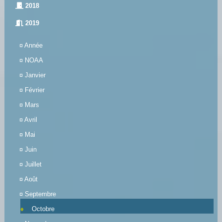
2018
2019
¤
Année
¤
NOAA
¤
Janvier
¤
Février
¤
Mars
¤
Avril
¤
Mai
¤
Juin
¤
Juillet
¤
Août
¤
Septembre
Octobre