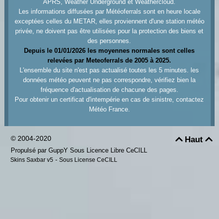
APRS, Weather Underground et Weathercloud.
Les informations diffusées par Météoferrals sont en heure locale
exceptées celles du METAR, elles proviennent d'une station météo
privée, ne doivent pas être utilisées pour la protection des biens et
des personnes.
Depuis le 01/01/2026 les moyennes normales sont celles
relevées par Meteoferrals de 2005 à 2025.
L'ensemble du site n'est pas actualisé toutes les 5 minutes. les
données météo peuvent ne pas correspondre, vérifiez bien la
fréquence d'actualisation de chacune des pages.
Pour obtenir un certificat d'intempérie en cas de sinistre, contactez
Météo France.
© 2004-2020
Haut


Propulsé par GuppY
Sous Licence Libre CeCILL
-
Skins Saxbar v5
Sous License CeCILL