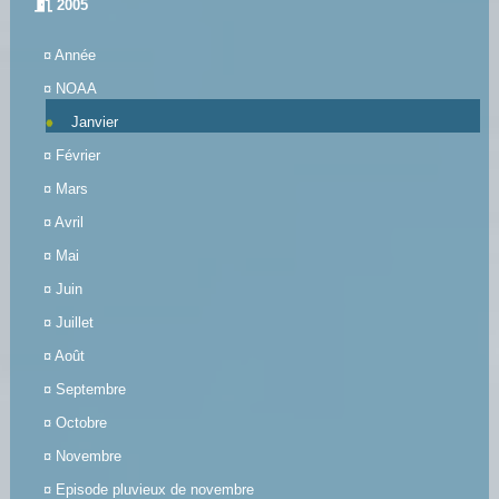
2005
¤
Année
¤
NOAA
Janvier
¤
Février
¤
Mars
¤
Avril
¤
Mai
¤
Juin
¤
Juillet
¤
Août
¤
Septembre
¤
Octobre
¤
Novembre
¤
Episode pluvieux de novembre