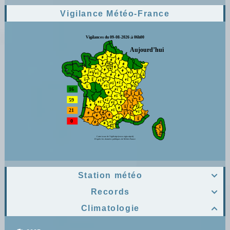
Vigilance Météo-France
Station météo

Records

Climatologie
