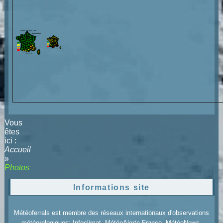
Vous
êtes
ici :
Accueil
»
Photos
Informations site
Météoferrals est membre des réseaux internationaux d'observations
météorologiques: Infoclimat, MétéoAlerte France, MétéoNews,