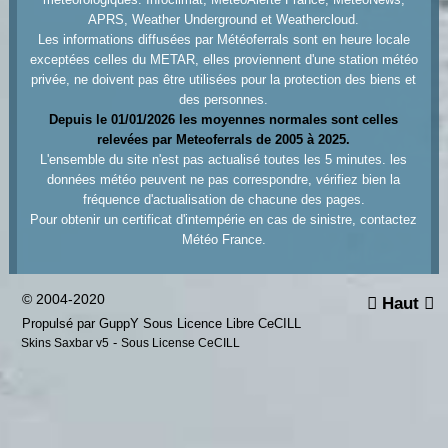
APRS, Weather Underground et Weathercloud.
Les informations diffusées par Météoferrals sont en heure locale
exceptées celles du METAR, elles proviennent d'une station météo
privée, ne doivent pas être utilisées pour la protection des biens et
des personnes.
Depuis le 01/01/2026 les moyennes normales sont celles
relevées par Meteoferrals de 2005 à 2025.
L'ensemble du site n'est pas actualisé toutes les 5 minutes. les
données météo peuvent ne pas correspondre, vérifiez bien la
fréquence d'actualisation de chacune des pages.
Pour obtenir un certificat d'intempérie en cas de sinistre, contactez
Météo France.
© 2004-2020
Haut


Propulsé par GuppY
Sous Licence Libre CeCILL
-
Skins Saxbar v5
Sous License CeCILL