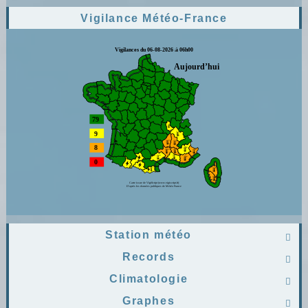
Vigilance Météo-France
Station météo

Records

Climatologie

Graphes
