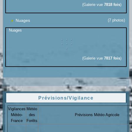
(Galerie vue
7818 fois
)
Nuages
(7 photos)
Nuages
(Galerie vue
7817 fois
)
Prévisions/Vigilance
Vigilances
Météo
Météo-
des
Prévisions Météo Agricole
France
Forêts