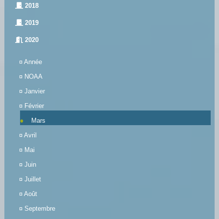
2018
2019
2020
¤
Année
¤
NOAA
¤
Janvier
¤
Février
Mars
¤
Avril
¤
Mai
¤
Juin
¤
Juillet
¤
Août
¤
Septembre