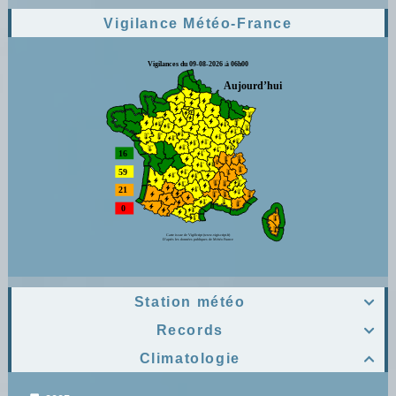
Vigilance Météo-France
Station météo

Records

Climatologie
