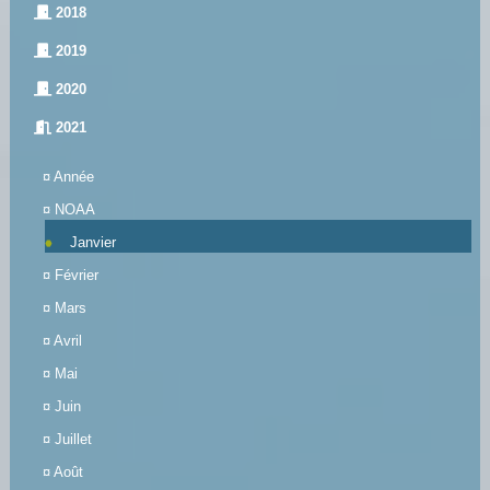
2018
2019
2020
2021
¤
Année
¤
NOAA
Janvier
¤
Février
¤
Mars
¤
Avril
¤
Mai
¤
Juin
¤
Juillet
¤
Août