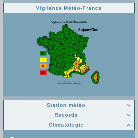
Vigilance Météo-France
Station météo

Records

Climatologie
