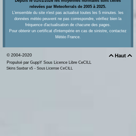
Depuis le 01/01/2026 les moyennes normales sont celles
relevées par Meteoferrals de 2005 à 2025.
L'ensemble du site n'est pas actualisé toutes les 5 minutes. les
données météo peuvent ne pas correspondre, vérifiez bien la
fréquence d'actualisation de chacune des pages.
Pour obtenir un certificat d'intempérie en cas de sinistre, contactez
Météo France.
© 2004-2020
Haut


Propulsé par GuppY
Sous Licence Libre CeCILL
-
Skins Saxbar v5
Sous License CeCILL