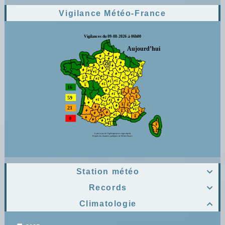
Vigilance Météo-France
Station météo

Records

Climatologie
