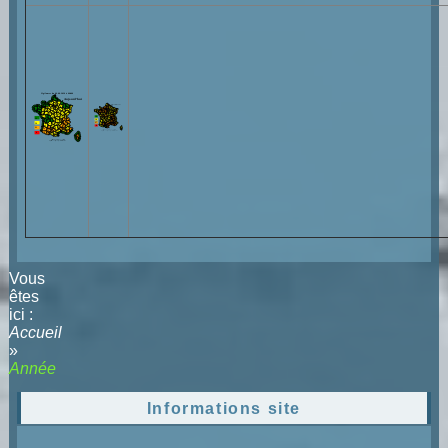
Vous
êtes
ici :
Accueil
»
Année
Informations site