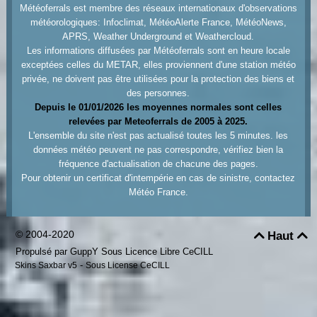
Météoferrals est membre des réseaux internationaux d'observations
météorologiques: Infoclimat, MétéoAlerte France, MétéoNews,
APRS, Weather Underground et Weathercloud.
Les informations diffusées par Météoferrals sont en heure locale
exceptées celles du METAR, elles proviennent d'une station météo
privée, ne doivent pas être utilisées pour la protection des biens et
des personnes.
Depuis le 01/01/2026 les moyennes normales sont celles
relevées par Meteoferrals de 2005 à 2025.
L'ensemble du site n'est pas actualisé toutes les 5 minutes. les
données météo peuvent ne pas correspondre, vérifiez bien la
fréquence d'actualisation de chacune des pages.
Pour obtenir un certificat d'intempérie en cas de sinistre, contactez
Météo France.
© 2004-2020
Haut


Propulsé par GuppY
Sous Licence Libre CeCILL
-
Skins Saxbar v5
Sous License CeCILL