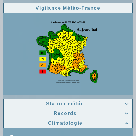
Vigilance Météo-France
Station météo

Records

Climatologie
