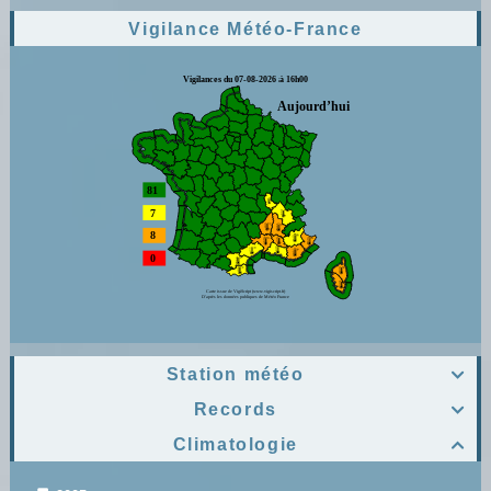
Vigilance Météo-France
Station météo

Records

Climatologie
