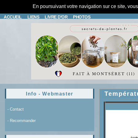
En poursuivant votre navigation sur ce site, vou
ACCUEIL
LIENS
LIVRE D'OR
PHOTOS
Températ
Info - Webmaster
- Contact
- Recommander