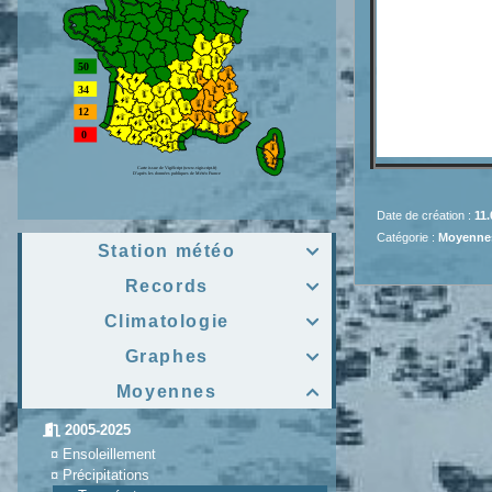
Date de création :
11.
Catégorie :
Moyennes
Station météo

Records

Climatologie

Graphes

Moyennes

2005-2025
¤
Ensoleillement
¤
Précipitations