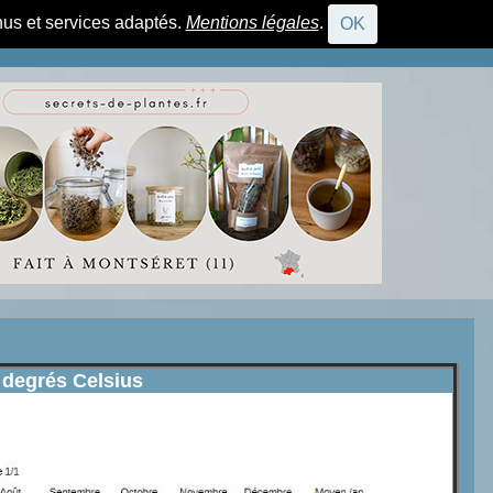
nus et services adaptés.
Mentions légales
.
OK
CONNEXION
degrés Celsius