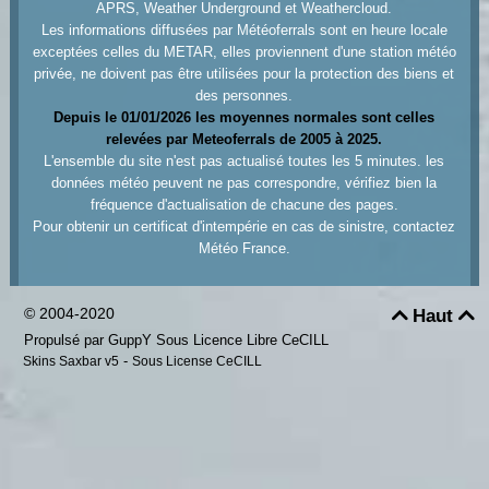
APRS, Weather Underground et Weathercloud.
Les informations diffusées par Météoferrals sont en heure locale
exceptées celles du METAR, elles proviennent d'une station météo
privée, ne doivent pas être utilisées pour la protection des biens et
des personnes.
Depuis le 01/01/2026 les moyennes normales sont celles
relevées par Meteoferrals de 2005 à 2025.
L'ensemble du site n'est pas actualisé toutes les 5 minutes. les
données météo peuvent ne pas correspondre, vérifiez bien la
fréquence d'actualisation de chacune des pages.
Pour obtenir un certificat d'intempérie en cas de sinistre, contactez
Météo France.
© 2004-2020
Haut


Propulsé par GuppY
Sous Licence Libre CeCILL
-
Skins Saxbar v5
Sous License CeCILL