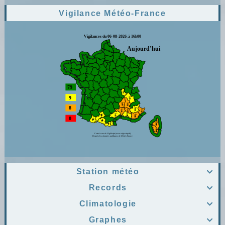
Vigilance Météo-France
Station météo

Records

Climatologie

Graphes
