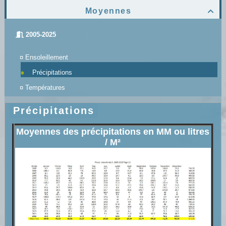
Moyennes

2005-2025
¤
Ensoleillement
Précipitations
¤
Températures
Précipitations
Moyennes des précipitations en MM ou litres
/ M²