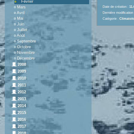
Février
Date de création :
11.
¤
Mars
¤
Avril
Dernière modification
¤
Mai
Catégorie :
Climatolo
¤
Juin
¤
Juillet
¤
Août
¤
Septembre
¤
Octobre
¤
Novembre
¤
Décembre
2008
2009
2010
2011
2012
2013
2014
2015
2016
2017
2018