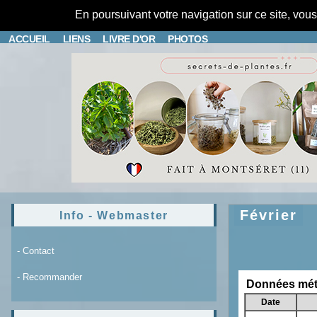
En poursuivant votre navigation sur ce site, vou
ACCUEIL
LIENS
LIVRE D'OR
PHOTOS
Février
Info - Webmaster
- Contact
- Recommander