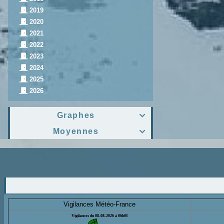
2019
2020
2021
2022
2023
2024
2025
2026
Graphes

Moyennes

Vigilances Météo-France