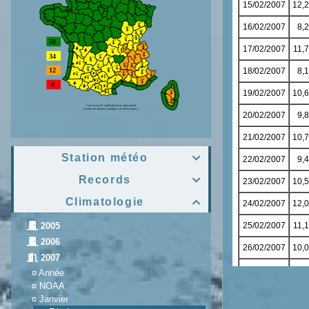
Station météo

Records

Climatologie

2005
2006
2007
¤
Année
¤
NOAA
¤
Janvier