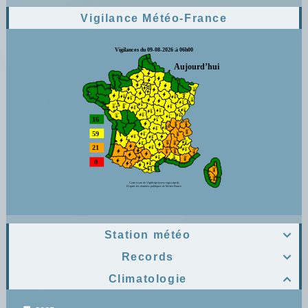
Vigilance Météo-France
Station météo

Records

Climatologie
