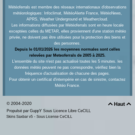
Météoferrals est membre des réseaux internationaux d'observations
météorologiques: Infoclimat, MétéoAlerte France, MétéoNews,
APRS, Weather Underground et Weathercloud.
Les informations diffusées par Météoferrals sont en heure locale
exceptées celles du METAR, elles proviennent d'une station météo
privée, ne doivent pas être utilisées pour la protection des biens et
des personnes.
Depuis le 01/01/2026 les moyennes normales sont celles
relevées par Meteoferrals de 2005 à 2025.
L'ensemble du site n'est pas actualisé toutes les 5 minutes. les
données météo peuvent ne pas correspondre, vérifiez bien la
fréquence d'actualisation de chacune des pages.
Pour obtenir un certificat d'intempérie en cas de sinistre, contactez
Météo France.
© 2004-2020
Haut


Propulsé par GuppY
Sous Licence Libre CeCILL
-
Skins Saxbar v5
Sous License CeCILL