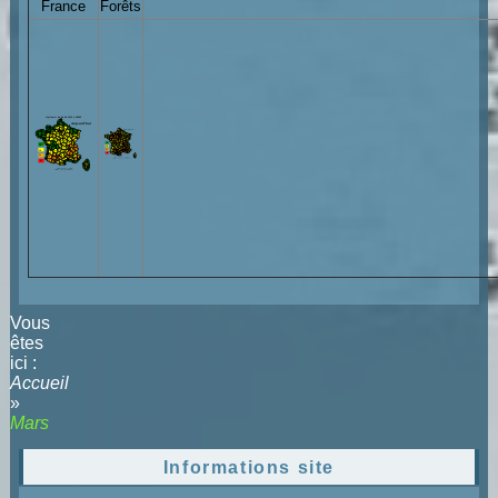
France
Forêts
Vous
êtes
ici :
Accueil
»
Mars
Informations site