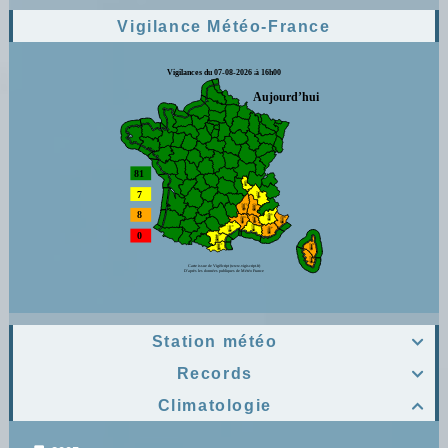
Vigilance Météo-France
Station météo

Records

Climatologie
