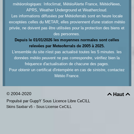
météorologiques: Infoclimat, MétéoAlerte France, MétéoNews,
APRS, Weather Underground et Weathercloud.
Les informations diffusées par Météoferrals sont en heure locale
exceptées celles du METAR, elles proviennent d'une station météo
privée, ne doivent pas être utilisées pour la protection des biens et
des personnes.
Depuis le 01/01/2026 les moyennes normales sont celles
relevées par Meteoferrals de 2005 à 2025.
L'ensemble du site n'est pas actualisé toutes les 5 minutes. les
données météo peuvent ne pas correspondre, vérifiez bien la
fréquence d'actualisation de chacune des pages.
Pour obtenir un certificat d'intempérie en cas de sinistre, contactez
Météo France.
© 2004-2020
Haut


Propulsé par GuppY
Sous Licence Libre CeCILL
-
Skins Saxbar v5
Sous License CeCILL