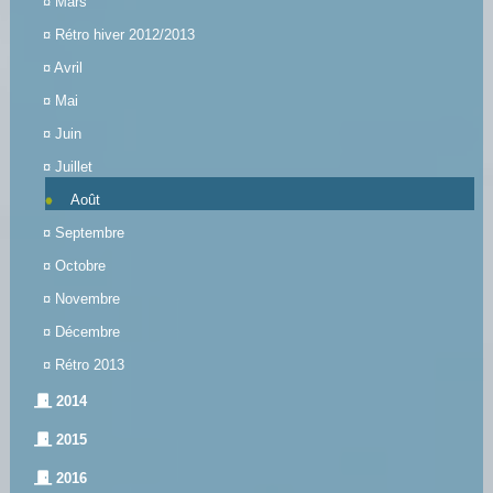
¤
Mars
¤
Rétro hiver 2012/2013
¤
Avril
¤
Mai
¤
Juin
¤
Juillet
Août
¤
Septembre
¤
Octobre
¤
Novembre
¤
Décembre
¤
Rétro 2013
2014
2015
2016