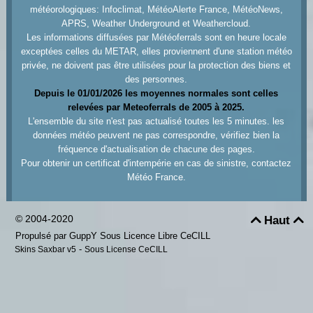
météorologiques: Infoclimat, MétéoAlerte France, MétéoNews,
APRS, Weather Underground et Weathercloud.
Les informations diffusées par Météoferrals sont en heure locale
exceptées celles du METAR, elles proviennent d'une station météo
privée, ne doivent pas être utilisées pour la protection des biens et
des personnes.
Depuis le 01/01/2026 les moyennes normales sont celles
relevées par Meteoferrals de 2005 à 2025.
L'ensemble du site n'est pas actualisé toutes les 5 minutes. les
données météo peuvent ne pas correspondre, vérifiez bien la
fréquence d'actualisation de chacune des pages.
Pour obtenir un certificat d'intempérie en cas de sinistre, contactez
Météo France.
© 2004-2020
Haut


Propulsé par GuppY
Sous Licence Libre CeCILL
-
Skins Saxbar v5
Sous License CeCILL