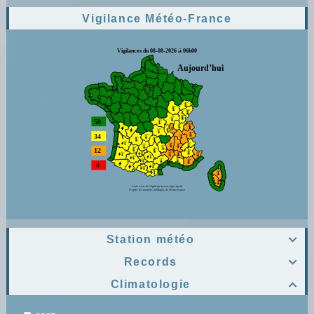
Vigilance Météo-France
Station météo

Records

Climatologie
