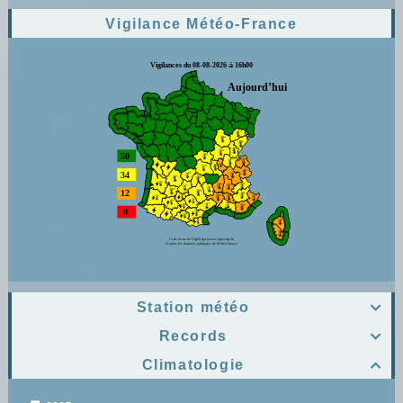
Vigilance Météo-France
Station météo

Records

Climatologie
