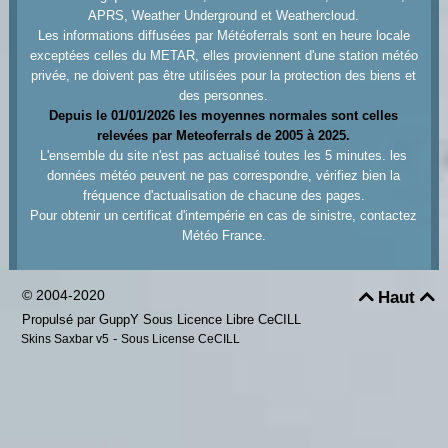
APRS, Weather Underground et Weathercloud.
Les informations diffusées par Météoferrals sont en heure locale
exceptées celles du METAR, elles proviennent d'une station météo
privée, ne doivent pas être utilisées pour la protection des biens et
des personnes.
Depuis le 01/01/2026 les moyennes normales sont celles
relevées par Meteoferrals de 2005 à 2025.
L'ensemble du site n'est pas actualisé toutes les 5 minutes. les
données météo peuvent ne pas correspondre, vérifiez bien la
fréquence d'actualisation de chacune des pages.
Pour obtenir un certificat d'intempérie en cas de sinistre, contactez
Météo France.
© 2004-2020
Haut


Propulsé par GuppY
Sous Licence Libre CeCILL
-
Skins Saxbar v5
Sous License CeCILL