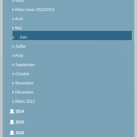
¤
Mars
¤
Rétro hiver 2012/2013
¤
Avril
¤
Mai
Juin
¤
Juillet
¤
Août
¤
Septembre
¤
Octobre
¤
Novembre
¤
Décembre
¤
Rétro 2013
2014
2015
2016