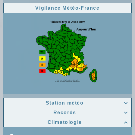
Vigilance Météo-France
Station météo

Records

Climatologie
