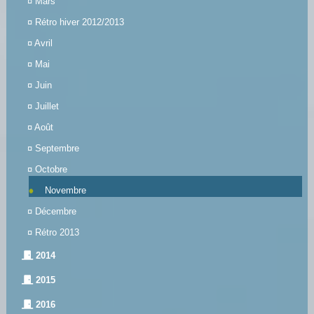
¤
Mars
¤
Rétro hiver 2012/2013
¤
Avril
¤
Mai
¤
Juin
¤
Juillet
¤
Août
¤
Septembre
¤
Octobre
Novembre
¤
Décembre
¤
Rétro 2013
2014
2015
2016