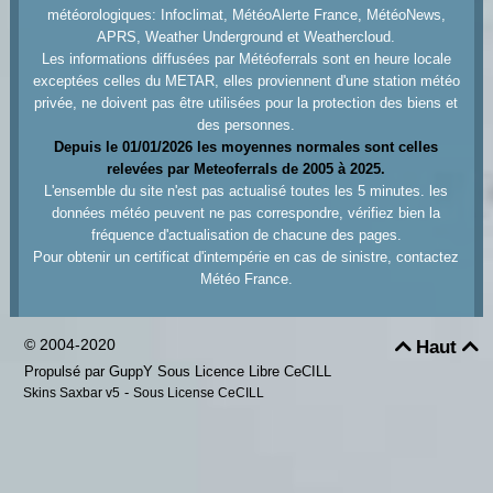
météorologiques: Infoclimat, MétéoAlerte France, MétéoNews,
APRS, Weather Underground et Weathercloud.
Les informations diffusées par Météoferrals sont en heure locale
exceptées celles du METAR, elles proviennent d'une station météo
privée, ne doivent pas être utilisées pour la protection des biens et
des personnes.
Depuis le 01/01/2026 les moyennes normales sont celles
relevées par Meteoferrals de 2005 à 2025.
L'ensemble du site n'est pas actualisé toutes les 5 minutes. les
données météo peuvent ne pas correspondre, vérifiez bien la
fréquence d'actualisation de chacune des pages.
Pour obtenir un certificat d'intempérie en cas de sinistre, contactez
Météo France.
© 2004-2020
Haut


Propulsé par GuppY
Sous Licence Libre CeCILL
-
Skins Saxbar v5
Sous License CeCILL