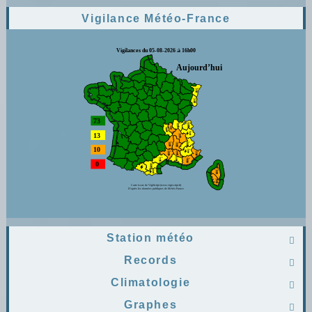
Vigilance Météo-France
Station météo

Records

Climatologie

Graphes
