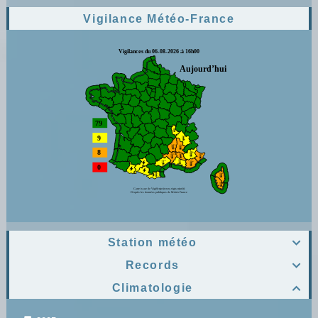
Vigilance Météo-France
Station météo

Records

Climatologie
