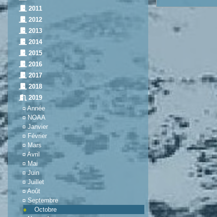
2011
2012
2013
2014
2015
2016
2017
2018
2019
¤
Année
¤
NOAA
¤
Janvier
¤
Février
¤
Mars
¤
Avril
¤
Mai
¤
Juin
¤
Juillet
¤
Août
¤
Septembre
Octobre