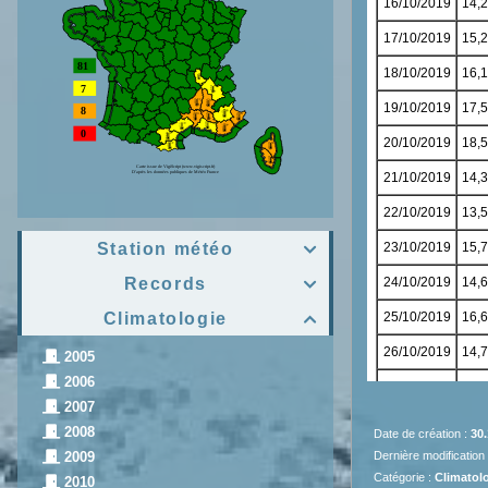
Station météo

Records

Climatologie

2005
2006
2007
2008
Date de création :
30.
Dernière modification
2009
Catégorie :
Climatolo
2010