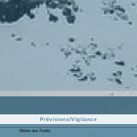
Prévisions/Vigilance
Météo des Forêts