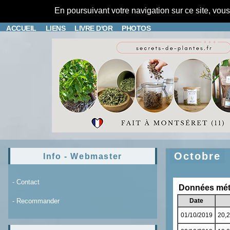
En poursuivant votre navigation sur ce site, vou
ACCUEIL
LIENS
LIVRE D'OR
PHOTOS
Octobre
Info - Webmaster
- Contact
- Recommander